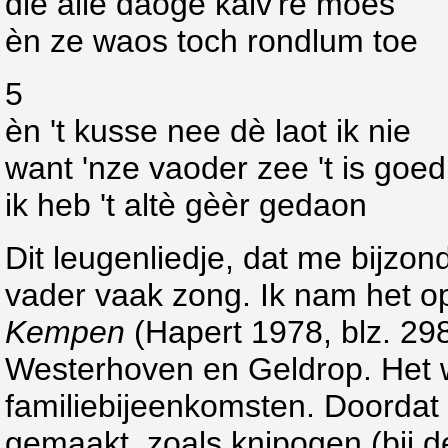
die alle daoge kalv're moes
èn ze waos toch rondlum toe
5
èn 't kusse nee dè laot ik nie
want 'nze vaoder zee 't is goe
ik heb 't altè gèèr gedaon
Dit leugenliedje, dat me bijzonde
vader vaak zong. Ik nam het o
Kempen
(Hapert 1978, blz. 298
Westerhoven en Geldrop. Het w
familiebijeenkomsten. Doordat
gemaakt, zoals knipogen (bij de k