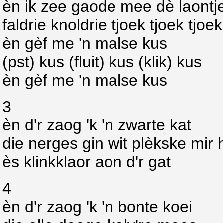
èn ik zee gaode mee dè laontje
faldrie knoldrie tjoek tjoek tjoek
èn gèf me 'n malse kus
(pst) kus (fluit) kus (klik) kus
èn gèf me 'n malse kus
3
èn d'r zaog 'k 'n zwarte kat
die nerges gin wit plèkske mir
ès klinkklaor aon d'r gat
4
èn d'r zaog 'k 'n bonte koei