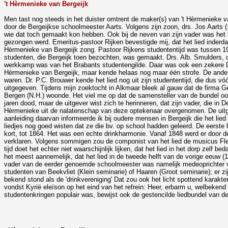
't Hèrmenieke van Bergeijk
Men tast nog steeds in het duister omtrent de maker(s) van 't Hèrmenieke v
door de Bergeijkse schoolmeester Aarts. Volgens zijn zoon, drs. Jos Aarts (190
wie dat toch gemaakt kon hebben. Ook bij de neven van zijn vader was het li
gezongen werd. Emeritus-pastoor Rijken bevestigde mij, dat het lied inderd
Hèrmenieke van Bergeijk zong. Pastoor Rijkens studententijd was tussen 191
studenten, die Bergeijk toen bezochten, was gemaakt. Drs. Alb. Smulders, di
werkkamp was van het Brabants studentengilde. Daar was ook een zekere Dr. 
Hèrmenieke van Bergeijk, maar kende helaas nog maar één strofe. De andere
waren. Dr. P.C. Brouwer kende het lied nog uit zijn studententijd, die dus v
uitgegeven. Tijdens mijn zoektocht in Alkmaar bleek al gauw dat de firma G
Bergen (N.H.) woonde. Het viel me op dat de samensteller van de bundel o
jaren dood, maar de uitgever wist zich te herinneren, dat zijn vader, die i
Hèrmenieke uit de nalatenschap van deze optekenaar overgenomen. De uitgeve
aanleiding daarvan informeerde ik bij oudere mensen in Bergeijk die het lie
liedjes nog goed wisten dat ze die bv. op school hadden geleerd. De eerste 
kort, tot 1864. Het was een echte drinkharmonie. Vanaf 1848 werd er door d
verklaren. Volgens sommigen zou de componist van het lied de musicus Flee
tijd doet het echter niet waarschijnlijk lijken, dat het lied in het dorp zelf
het meest aannemelijk, dat het lied in de tweede helft van de vorige eeuw (1
vader van de eerder genoemde schoolmeester was namelijk medeoprichter va
studenten van Beekvliet (Klein seminarie) of Haaren (Groot seminarie); er
bekend stond als de 'drinkvereniging' Dat zou ook het licht spottend karakte
vondst Kyrië eleïson op het eind van het refrein: Heer, erbarm u, welbekend u
studentenkringen populair was, bewijst ook de gestencilde liedbundel van de