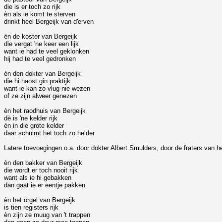
die is er toch zo rijk
èn als ie komt te sterven
drinkt heel Bergeijk van d'erven
èn de koster van Bergeijk
die vergat 'ne keer een lijk
want ie had te veel geklonken
hij had te veel gedronken
èn den dokter van Bergeijk
die hi haost gin praktijk
want ie kan zo vlug nie wezen
of ze zijn alweer genezen
èn het raodhuis van Bergeijk
dè is 'ne kelder rijk
èn in die grote kelder
daar schuimt het toch zo helder
Latere toevoegingen o.a. door dokter Albert Smulders, door de fraters van h
èn den bakker van Bergeijk
die wordt er toch nooit rijk
want als ie hi gebakken
dan gaat ie er eentje pakken
èn het örgel van Bergeijk
is tien registers rijk
èn zijn ze muug van 't trappen