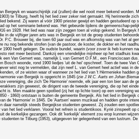
an Bergeyk en waarschijnlijk zal (zullen) die wel nooit meer bekend worden. 
3) te Tilburg, heeft hij het lied zeer zeker niet gemaakt. Hij herinnerde zich, 
ed bekend. Zij waren al vóór 1900 priester gewijd en hadden gestudeerd op se
aad op het seminarie bekend was. Het gebeurde tijdens de gemeenschap-pelijke
6 en 1928. Het lied was naar zijn zeggen toen al volop gekend. In Bergeyk hoo
e in de vijftiger jaren arts was in Bergeijk en tot de groep studenten behoor
P.C. Brouwer bij, die toen 60 jaar oud was en afkomstig was van het al geno
 nu nog bekende strofen (van de pastoor, de koster, de dokter en het raadhu
óór 1900 heeft gelegen. De oudste bundel, waarin (voor zover ik heb kunnen nag
esto niet meer bestond. Dankzij een vriendelijke mijnheer op het stadhuis kw
ok een Van Gemert was, namelijk L van Gemert O.F.M., een Franciscaan dus. 
n Den Bosch woonde, rond 1900 liedjes 'uit de hei' opschreef. Toen de twee Va
r wist nog te vermelden, dat zijn neef L. van Gemert heel actief was in de 
d kenden, of ze wisten waar of wanneer ze het lied van 't Hèrmenieke hadden g
harmonie van Bergeijk is opgericht in 1845 (
zie J.W.C. Aarts en Johan Bieman
eze vereniging, die zich 'De Harmonie' noemde, elk jaar een ton bier aan de 
rakkers zijn geweest, de dirigent van de tweede vereniging, die op het eind
 bedacht is. Men maakte geen spotlied (zij het op lichte toon) op een vereniging
850 - 1860) ontstaan is buiten de gemeente Bergeijk. Als het lied in Bergeijk 
n de 'Harmonie' in 1845. De 'Aartsen' waren muzikaal en hadden grote inter
 zijn daar namelijk steeds Bergeijkse studenten geweest. Zij zouden een spot
r van het lied verklaren. Vooral het refrein is studentikoos. Kyrië zinspeelt o
it de kerkelijke gezangen. Ook dit 'kerkelijk' element zou erop kunnen wijzen, 
 studenten te Tilburg (1953), uitgegeven ter gelegenheid van een lustrum. De 