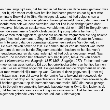
Men nam lange tijd aan, dat het lied in het begin van deze eeuw gemaakt was
dat hij zijn vader vaak over het lied had horen praten en dat hij niet wist
minarie Beekvliet te Sint-Michielsgestel, waar het lied volgens hen al
 wandelingen, die op dergelijke scholen gebruikelijk waren, dat men vaak 't
rde men ook wel eens vertellen, dat het lied in de dertiger jaren door
de waarvan hierboven sprake was, vertelde me, dat er in 1934 te Bergeijk een
emde seminarie te Sint-Michielsgestel. Hij zong tijdens het kamp 't
is) werden toen bijgedicht, gebaseerd op enkele fragmenten die nog bekend
aan) het lied voorkomt is Zing, in 1955 door uitgeverij 'Gesto' te Alkmaar
am ik te weten, dat de voormalige uitgever, een zekere Van Gemert, in
De twee bleken neven te zijn. De samen-steller van de bundel was reeds
n Gemerts de eerste bundel Zing samenstelden, hadden ze het lied van 't
jeugdbeweging, en dat daar indertijd het lied ook al gezongen werd. Naar
eleerd. Ze moesten het antwoord schuldig blijven, terwijl ze van andere
s; 't Hermenieke van Bergeijk, 1845-1863, Bergeijk 1977
). Ze bestond maar
gemeenschap geschonken. Dit zou het drinkliedkarakter van het lied kunnen
e van 19e eeuw werd opgericht. De 'geaardheid' van de dorpsmensen uit die
 waar men waarschijnlijk trots op was. Gezien al deze gegevens lijkt het mij
ontstaan was, zou dat zeker bij de familie Aarts bekend zijn geweest; de
esse voor het dorp en zijn geschiedenis. De makers moet men zoeken bij de
lied hebben gemaakt op de harmonie van omstreeks 1850 die, zoals gezegd,
p de in Bergeijk en omgeving bekende kabouterkoning Kyrië. Erg ludiek is de
dat het lied ontstaan is in de kring van seminaristen. Dat het lied vooral in
algemeen gekende versie van het lied laat ik hier volgen.