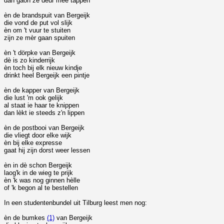
dan gaon ze deur mee tappen
èn de brandspuit van Bergeijk
die vond de put vol slijk
èn om 't vuur te stuiten
zijn ze mèr gaan spuiten
èn 't dörpke van Bergeijk
dè is zo kinderrijk
èn toch bij elk nieuw kindje
drinkt heel Bergeijk een pintje
èn de kapper van Bergeijk
die lust 'm ook gelijk
al staat ie haar te knippen
dan lèkt ie steeds z'n lippen
èn de postbooi van Bergeijk
die vliegt door elke wijk
èn bij elke expresse
gaat hij zijn dorst weer lessen
èn in dè schon Bergeijk
laog'k in de wieg te prijk
èn 'k was nog ginnen hèlle
of 'k begon al te bestellen
In
een studentenbundel uit Tilburg leest men nog:
èn de bumkes
(1)
van Bergeijk