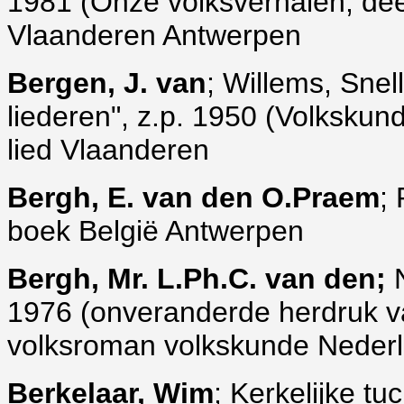
1981 (Onze volksverhalen, dee
Vlaanderen Antwerpen
Bergen, J. van
; Willems, Sne
liederen", z.p. 1950 (Volkskunde,
lied Vlaanderen
Bergh, E. van den O.Praem
;
boek België Antwerpen
Bergh, Mr. L.Ph.C. van den;
N
1976 (onveranderde herdruk v
volksroman volkskunde Neder
Berkelaar, Wim
; Kerkelijke tu