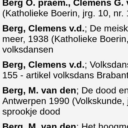
Berg O. praem., Clemens G. 
(Katholieke Boerin, jrg. 10, nr. 
Berg, Clemens v.d.
; De meisk
meer, 1938 (Katholieke Boerin, j
volksdansen
Berg, Clemens v.d.
; Volksdan
155 - artikel volksdans Braban
Berg, M. van den
; De dood en
Antwerpen 1990 (Volkskunde, jrg
sprookje dood
Berg, M. van den
; Het hoogmo