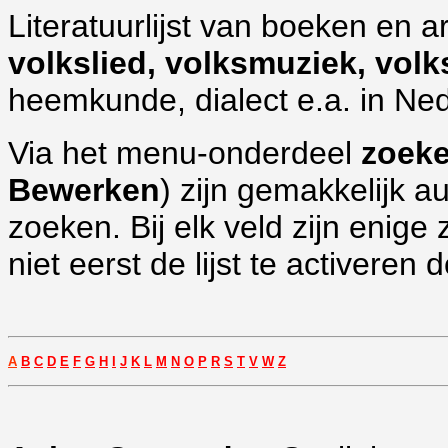
Literatuurlijst
van boeken en art
volkslied, volksmuziek, vol
heemkunde, dialect e.a. in Ned
Via het menu-onderdeel
zoek
Bewerken
) zijn gemakkelijk a
zoeken. Bij elk veld zijn eni
niet eerst de lijst te activeren d
A
B
C
D
E
F
G
H
I
J
K
L
M
N
O
P
R
S
T
V
W
Z