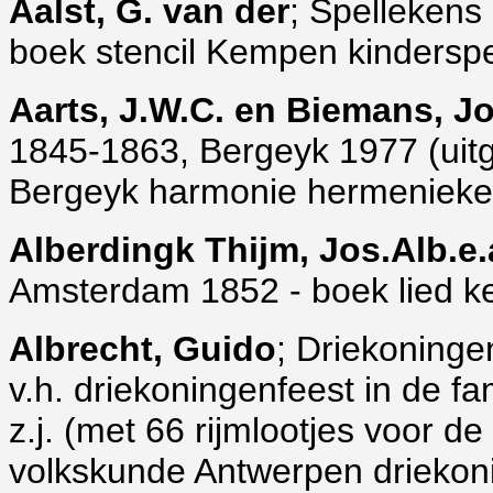
Aalst
, G. van der
; Spellekens 
boek stencil Kempen kinderspe
Aarts, J.W.C. en Biemans, J
1845-1863, Bergeyk 1977 (uitga
Bergeyk harmonie hermenieke
Alberdingk Thijm, Jos.Alb.e.
Amsterdam 1852 - boek lied ke
Albrecht, Guido
; Driekoninge
v.h. driekoningenfeest in de fa
z.j. (met 66 rijmlootjes voor de
volkskunde Antwerpen driekoni