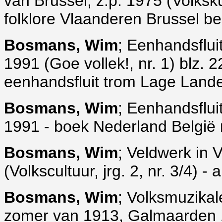
van Brussel, z.p. 1975 (Volkskund
folklore Vlaanderen Brussel b
Bosmans, Wim
; Eenhandsflui
1991 (Goe vollek!, nr. 1) blz. 2
eenhandsfluit trom Lage Land
Bosmans, Wim
; Eenhandsflui
1991 - boek Nederland België 
Bosmans, Wim
; Veldwerk in 
(Volkscultuur, jrg. 2, nr. 3/4) -
Bosmans, Wim
; Volksmuzikal
zomer van 1913, Galmaarden 1