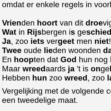
omdat er enkele regels in voor
Vrien
den
hoort
van dit
droe
vi
Wat
in
Rijs
bergen i
s
ge
schie
Ja
, zoo
iets
ver
geet
men
niet
!
Twee
oude
lie
den woonden
d
En
hoop
ten dat
God
hun nog
Maar
wreed
aards
ja
't is
on
ge
Hebben
hun
zoo
wreed
, zoo
l
Vergelijking met de volgende c
een tweedelige maat.