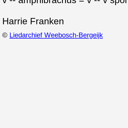
v -- amphibrachus = v -- v spo
Harrie Franken
©
Liedarchief Weebosch-Bergeijk