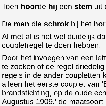
Toen
hoor
de
hij
een
stem
uit
De
man
die
schrok
bij het
ho
Al met al is het wel duidelijk d
coupletregel te doen hebben.
Door het invoegen van een lette
te zoeken of de regel driedelig
regels in de ander coupletten k
alleen het eerste couplet van
brandstichting, op de oude ec
Augustus 1909.' de maatsoort n