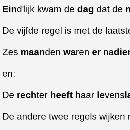
Ein
d'lijk kwam de
dag
dat de
De vijfde regel is met de laats
Zes
maan
den
wa
ren
er
na
die
en:
De
rech
ter
heeft
haar
le
vens
l
De andere twee regels wijken ni