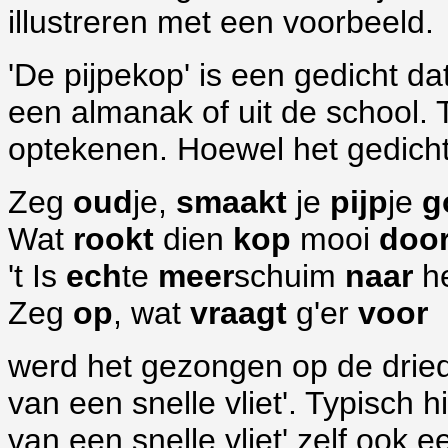
illustreren met een voorbeeld.
'De pijpekop' is een gedicht da
een almanak of uit de school. T
optekenen. Hoewel het gedicht 
Zeg
oud
je,
smaakt
je
pijp
je
g
Wat
rookt
dien
kop
mooi
doo
't Is
ech
te
meer
schuim
naar
h
Zeg
op
, wat
vraagt
g'er
voor
werd het gezongen op de dried
van een snelle vliet'. Typisch h
van een snelle vliet' zelf ook