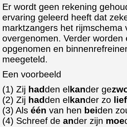
Er wordt geen rekening gehou
ervaring geleerd heeft dat zeke
marktzangers het rijmschema va
overgenomen. Verder worden er
opgenomen en binnenrefreinen
meegeteld.
Een voorbeeld
(1) Zij
had
den el
kan
der ge
zw
(2) Zij
had
den el
kan
der zo
lief
(3) Als
één
van hen
bei
den z
(4) Schreef de
an
der zijn
moe