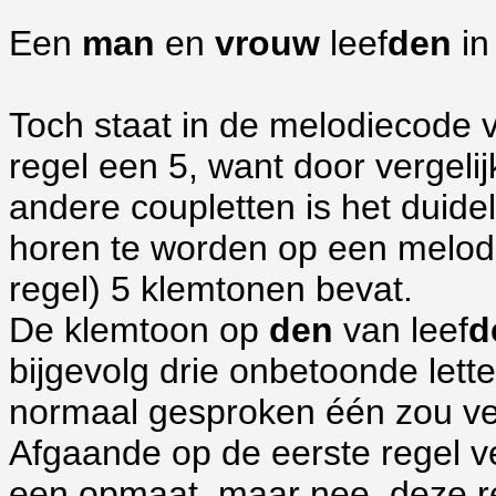
Een
man
en
vrouw
leef
den
i
Toch staat in de melodiecode 
regel een 5, want door vergeli
andere coupletten is het duide
horen te worden op een melodi
regel) 5 klemtonen bevat.
De klemtoon op
den
van leef
d
bijgevolg drie onbetoonde lett
normaal gesproken één zou v
Afgaande op de eerste regel ve
een opmaat, maar nee, deze re