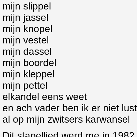
mijn slippel
mijn jassel
mijn knopel
mijn vestel
mijn dassel
mijn boordel
mijn kleppel
mijn pettel
elkandel eens weet
en ach vader ben ik er niet lus
al op mijn zwitsers karwansel
Dit stapellied werd me in 19