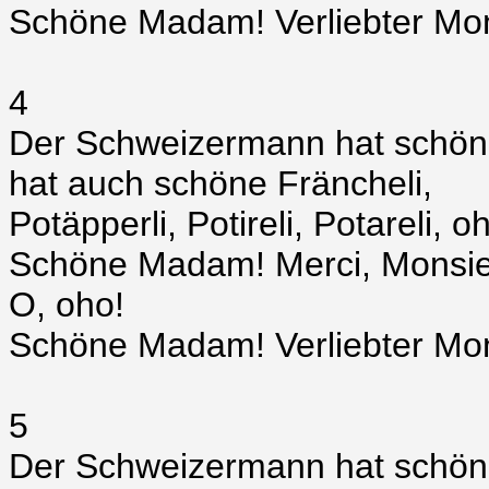
Schöne Madam! Verliebter Mon
4
Der Schweizermann hat schön
hat auch schöne Fräncheli,
Potäpperli, Potireli, Potareli, o
Schöne Madam! Merci, Monsie
O, oho!
Schöne Madam! Verliebter Mon
5
Der Schweizermann hat schön