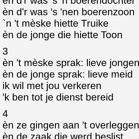
èn d'r was 's 'n boerendochter
èn d'r was 's 'nen boerenzoon
`n 't mèske hiette Truike
èn de jonge die hiette Toon
3
èn 't mèske sprak: lieve jonge
èn de jonge sprak: lieve meid
ik wil met jou verkeren
'k ben tot je dienst bereid
4
èn ze gingen aan 't overlegge
èn de zaak die werd beslist