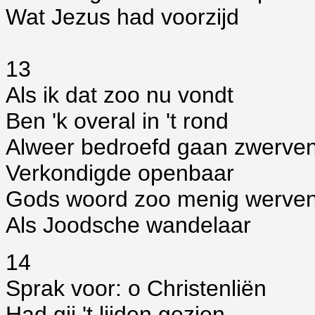
Wat Jezus had voorzijd
13
Als ik dat zoo nu vondt
Ben 'k overal in 't rond
Alweer bedroefd gaan zwerve
Verkondigde openbaar
Gods woord zoo menig werve
Als Joodsche wandelaar
14
Sprak voor: o Christenliën
Had gij 't lijden gezien