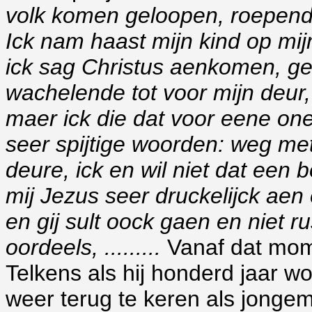
volk komen geloopen, roepend
Ick nam haast mijn kind op mij
ick sag Christus aenkomen, gel
wachelende tot voor mijn deur, 
maer ick die dat voor eene one
seer spijtige woorden: weg met
deure, ick en wil niet dat een 
mij Jezus seer druckelijck aen e
en gij sult oock gaen en niet r
oordeels, .........
Vanaf dat mome
Telkens als hij honderd jaar w
weer terug te keren als jonge