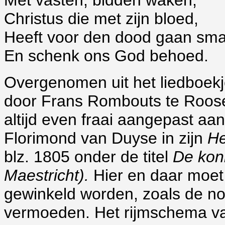
Met vasten, bidden waken,
Christus die met zijn bloed,
Heeft voor den dood gaan sm
En schenk ons God behoed.
Overgenomen uit het liedboek
door Frans Rombouts te Roosen
altijd even fraai aangepast aan
Florimond van Duyse in zijn
He
blz. 1805 onder de titel
De koni
Maestricht).
Hier en daar moet 
gewinkeld worden, zoals de nota
vermoeden.
Het rijmschema van