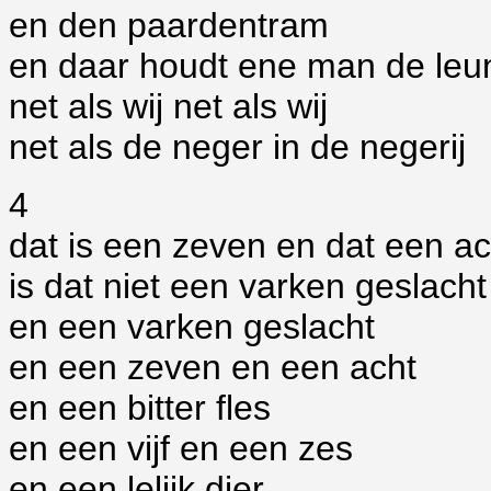
en den paardentram
en daar houdt ene man de leu
net als wij net als wij
net als de neger in de negerij
4
dat is een zeven en dat een ac
is dat niet een varken geslacht
en een varken geslacht
en een zeven en een acht
en een bitter fles
en een vijf en een zes
en een lelijk dier