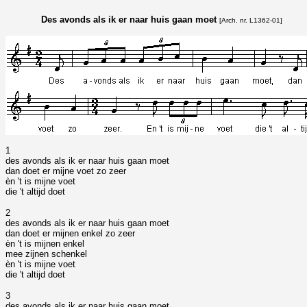
Des avonds als ik er naar huis gaan moet
[Arch. nr. L1362-01]
1
des avonds als ik er naar huis gaan moet
dan doet er mijne voet zo zeer
èn 't is mijne voet
die 't altijd doet
2
des avonds als ik er naar huis gaan moet
dan doet er mijnen enkel zo zeer
èn 't is mijnen enkel
mee zijnen schenkel
èn 't is mijne voet
die 't altijd doet
3
des avonds als ik er naar huis gaan moet