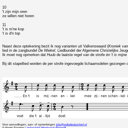
10
't zijn mijn oren
ze willen niet horen
11
't is m'ne kop
't is d'n top
Naast deze optekening bezit ik nog varianten uit Valkenswaard (
Kroniek va
lied in de zangbundel
De Wiekel
, Liedbundel der Algemene Christelijke Jeug
Ik moet nog opmerken dat Huub de laatste regel van de strofe
èn 't is mijne 
Bij dit stapellied worden de per strofe ingevoegde lichaamsdelen gezongen o
Voor aanvullingen, aan- of opmerkingen
info@volksliedarchief.nl
© Harrie Franken
Liedarchief Weebosch-Bergeijk