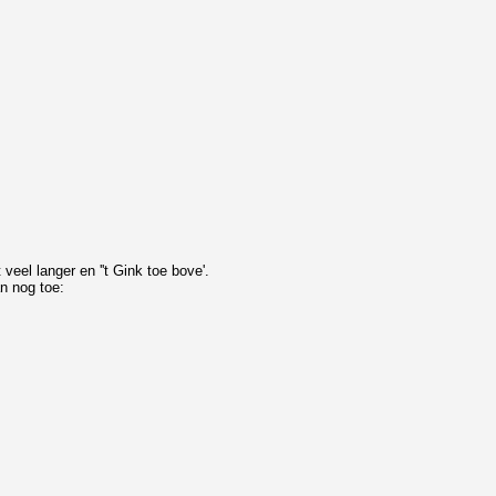
eel langer en ''t Gink toe bove'.
n nog toe: