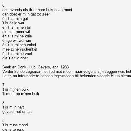
6
des avonds als ik er naar huis gaan moet
dan doet er mijn gat zo zeer
èn 't is mijn gat
't is altijd wat
èn 't is mijnen bil
die niet meer wil
èn 't is mijne knie
èn ge wit wèl wie
èn 't is mijnen enkel
mee zijnen schenkel
èn 't is mijne voet
die 't altijd doet
Beek en Donk, Hub. Gevers, april 1983
Verder kende zegsman het lied niet meer, maar volgens zijn zeggen was het v
Later, na informatie te hebben ingewonnen bij bekenden voegde Huub hieraa
7
't is mijnen buik
'k moet op m'nen huik
8
't is mijn hart
gevuld met smart
9
't is m'ne mond
die is te rond