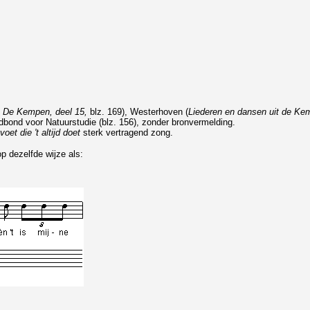
n De Kempen, deel 15,
blz. 169), Westerhoven (
Liederen en dansen uit de Ke
dbond voor Natuurstudie (blz. 156), zonder bronvermelding.
voet die 't altijd doet
sterk vertragend zong.
p dezelfde wijze als: