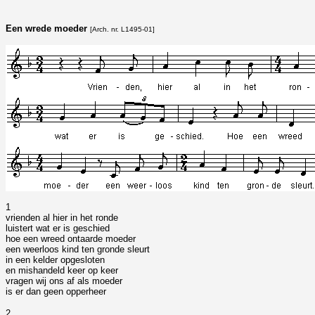
Een wrede moeder
[Arch. nr. L1495-01]
1
vrienden al hier in het ronde
luistert wat er is geschied
hoe een wreed ontaarde moeder
een weerloos kind ten gronde sleurt
in een kelder opgesloten
en mishandeld keer op keer
vragen wij ons af als moeder
is er dan geen opperheer
2