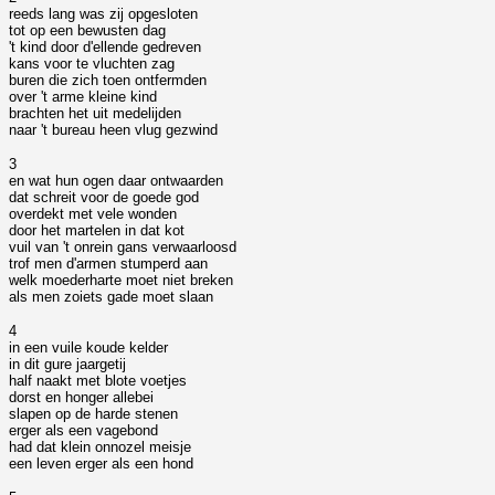
reeds lang was zij opgesloten
tot op een bewusten dag
't kind door d'ellende gedreven
kans voor te vluchten zag
buren die zich toen ontfermden
over 't arme kleine kind
brachten het uit medelijden
naar 't bureau heen vlug gezwind
3
en wat hun ogen daar ontwaarden
dat schreit voor de goede god
overdekt met vele wonden
door het martelen in dat kot
vuil van 't onrein gans verwaarloosd
trof men d'armen stumperd aan
welk moederharte moet niet breken
als men zoiets gade moet slaan
4
in een vuile koude kelder
in dit gure jaargetij
half naakt met blote voetjes
dorst en honger allebei
slapen op de harde stenen
erger als een vagebond
had dat klein onnozel meisje
een leven erger als een hond