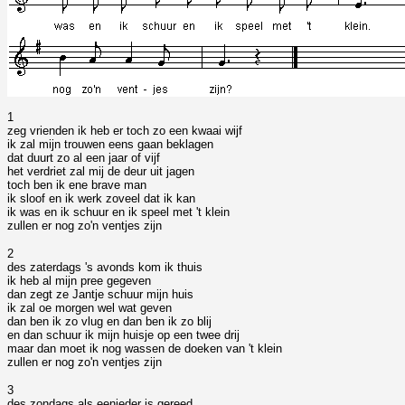
1
zeg vrienden ik heb er toch zo een kwaai wijf
ik zal mijn trouwen eens gaan beklagen
dat duurt zo al een jaar of vijf
het verdriet zal mij de deur uit jagen
toch ben ik ene brave man
ik sloof en ik werk zoveel dat ik kan
ik was en ik schuur en ik speel met 't klein
zullen er nog zo'n ventjes zijn
2
des zaterdags 's avonds kom ik thuis
ik heb al mijn pree gegeven
dan zegt ze Jantje schuur mijn huis
ik zal oe morgen wel wat geven
dan ben ik zo vlug en dan ben ik zo blij
en dan schuur ik mijn huisje op een twee drij
maar dan moet ik nog wassen de doeken van 't klein
zullen er nog zo'n ventjes zijn
3
des zondags als eenieder is gereed