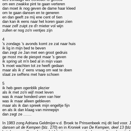
om een zwakke pint te gaan verteren
dan moet ik nog geven de dame haar kleed
om te gaan dansen en te generen
en dan geeft ze mij ene cent of tien
dan kan ik eens naar het koren gaan zien
maar zelf zuipt ze d'r mieter vol wijn
zullen er nog zo'n ventjes zijn
4
's zondags 's avonds komt ze zat naar huis
ik lig in mijn bed te beven
dan zegt ze Jan met een groot gedruis
ge most me de piespot maar 's geven
ik spring uit m'n bed al in mijn vaan
'k moet wachten tot ze heeft gedaan
maar als ik z' eens vraag om wat te doen
slaat ze seffens met hare schoen
5
ik heb geen ogenblik plezier
als ik met zo'n wijf moet leven
was ik maar honderd uren van hier
was ik maar alleen gebleven
maar als ik dan spreek mijn engeltje fijn
en als ik dan klaag van minnepijn
dan zegt ze .......
In 1983 zong Adriana Geldmijer-v.d. Broek te Prinsenbeek mij dit lied voor.
dansen uit de Kempen
(blz. 270) en in
Kroniek van De Kempen, deel 13
(blz