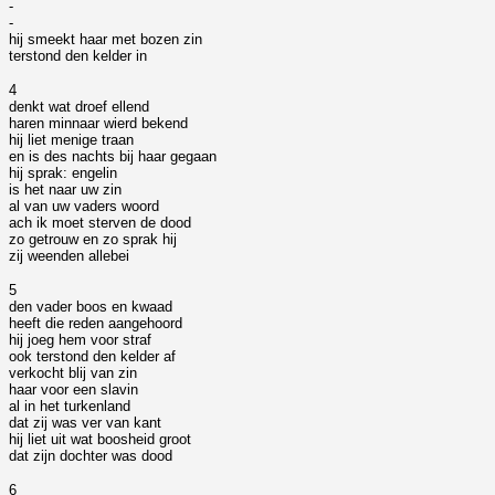
-
-
hij smeekt haar met bozen zin
terstond den kelder in
4
denkt wat droef ellend
haren minnaar wierd bekend
hij liet menige traan
en is des nachts bij haar gegaan
hij sprak: engelin
is het naar uw zin
al van uw vaders woord
ach ik moet sterven de dood
zo getrouw en zo sprak hij
zij weenden allebei
5
den vader boos en kwaad
heeft die reden aangehoord
hij joeg hem voor straf
ook terstond den kelder af
verkocht blij van zin
haar voor een slavin
al in het turkenland
dat zij was ver van kant
hij liet uit wat boosheid groot
dat zijn dochter was dood
6