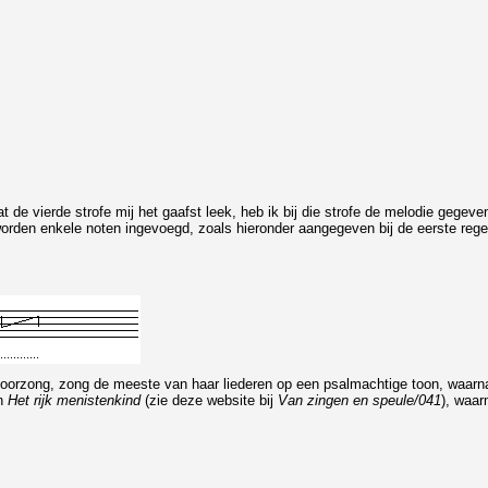
 de vierde strofe mij het gaafst leek, heb ik bij die strofe de melodie gegeve
 worden enkele noten ingevoegd, zoals hieronder aangegeven bij de eerste rege
voorzong, zong de meeste van haar liederen op een psalmachtige toon, waarnaar 
an
Het rijk menistenkind
(zie deze website bij
Van zingen en speule/041
), waar