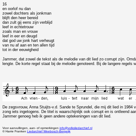
16
en oorlof nu dan
zowel dochters als jonkman
blijft den heer bereid
dan zult gij eens zijn verblijd
leef in echtetrouw
zoals man en vrouw
leef in eer en deugd
dat god uw jonk hart verheugt
van nu af aan en ten allen tijd
tot in der eeuwigheid
Jammer, dat zowel de tekst als de melodie van dit lied zo corrupt zijn. Omdat
lengte. De korte regel staat bij de melodie genoteerd. Bij de langere regels
De zegsvrouw, Anna Stuijts-v.d. Sande te Sprundel, die mij dit lied in 1984 
zong iets ingetogens. De titel is waarschijnlijk ook corrupt en is ontleend a
Jammer genoeg heb ik geen andere optekeningen van dit lied.
Voor aanvullingen, aan- of opmerkingen
info@volksliedarchief.nl
© Harrie Franken
Liedarchief Weebosch-Bergeijk