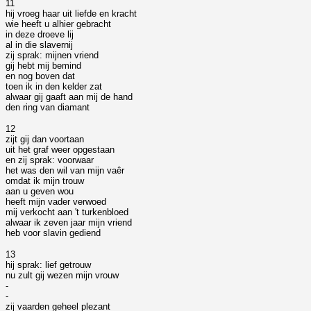
11
hij vroeg haar uit liefde en kracht
wie heeft u alhier gebracht
in deze droeve lij
al in die slavernij
zij sprak: mijnen vriend
gij hebt mij bemind
en nog boven dat
toen ik in den kelder zat
alwaar gij gaaft aan mij de hand
den ring van diamant
12
zijt gij dan voortaan
uit het graf weer opgestaan
en zij sprak: voorwaar
het was den wil van mijn vaêr
omdat ik mijn trouw
aan u geven wou
heeft mijn vader verwoed
mij verkocht aan 't turkenbloed
alwaar ik zeven jaar mijn vriend
heb voor slavin gediend
13
hij sprak: lief getrouw
nu zult gij wezen mijn vrouw
-
-
zij vaarden geheel plezant