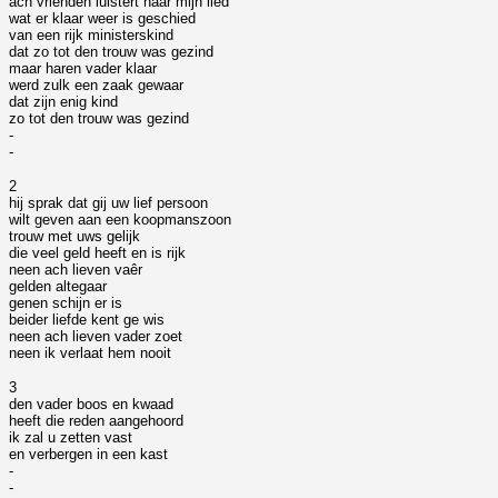
ach vrienden luistert naar mijn lied
wat er klaar weer is geschied
van een rijk ministerskind
dat zo tot den trouw was gezind
maar haren vader klaar
werd zulk een zaak gewaar
dat zijn enig kind
zo tot den trouw was gezind
-
-
2
hij sprak dat gij uw lief persoon
wilt geven aan een koopmanszoon
trouw met uws gelijk
die veel geld heeft en is rijk
neen ach lieven vaêr
gelden altegaar
genen schijn er is
beider liefde kent ge wis
neen ach lieven vader zoet
neen ik verlaat hem nooit
3
den vader boos en kwaad
heeft die reden aangehoord
ik zal u zetten vast
en verbergen in een kast
-
-