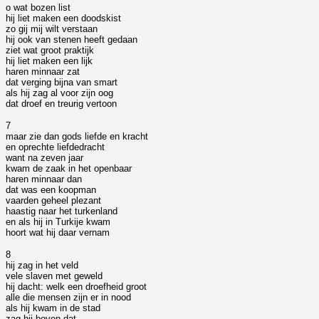
o wat bozen list
hij liet maken een doodskist
zo gij mij wilt verstaan
hij ook van stenen heeft gedaan
ziet wat groot praktijk
hij liet maken een lijk
haren minnaar zat
dat verging bijna van smart
als hij zag al voor zijn oog
dat droef en treurig vertoon
7
maar zie dan gods liefde en kracht
en oprechte liefdedracht
want na zeven jaar
kwam de zaak in het openbaar
haren minnaar dan
dat was een koopman
vaarden geheel plezant
haastig naar het turkenland
en als hij in Turkije kwam
hoort wat hij daar vernam
8
hij zag in het veld
vele slaven met geweld
hij dacht: welk een droefheid groot
alle die mensen zijn er in nood
als hij kwam in de stad
zag hij boven dat