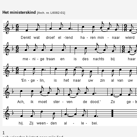
Het ministerskind
[Arch. nr. L6082-01]
1