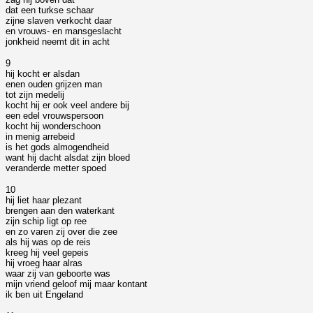
dat een turkse schaar
zijne slaven verkocht daar
en vrouws- en mansgeslacht
jonkheid neemt dit in acht
9
hij kocht er alsdan
enen ouden grijzen man
tot zijn medelij
kocht hij er ook veel andere bij
een edel vrouwspersoon
kocht hij wonderschoon
in menig arrebeid
is het gods almogendheid
want hij dacht alsdat zijn bloed
veranderde metter spoed
10
hij liet haar plezant
brengen aan den waterkant
zijn schip ligt op ree
en zo varen zij over die zee
als hij was op de reis
kreeg hij veel gepeis
hij vroeg haar alras
waar zij van geboorte was
mijn vriend geloof mij maar kontant
ik ben uit Engeland