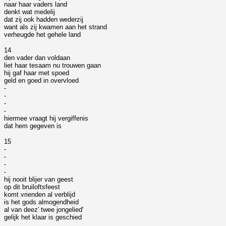
naar haar vaders land
denkt wat medelij
dat zij ook hadden wederzij
want als zij kwamen aan het strand
verheugde het gehele land
14
den vader dan voldaan
liet haar tesaam nu trouwen gaan
hij gaf haar met spoed
geld en goed in overvloed
-
-
-
-
hiermee vraagt hij vergiffenis
dat hem gegeven is
15
-
-
-
-
hij nooit blijer van geest
op dit bruiloftsfeest
komt vrienden al verblijd
is het gods almogendheid
al van deez' twee jongelied'
gelijk het klaar is geschied