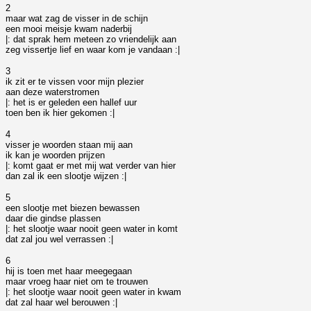
2
maar wat zag de visser in de schijn
een mooi meisje kwam naderbij
|: dat sprak hem meteen zo vriendelijk aan
zeg vissertje lief en waar kom je vandaan :|
3
ik zit er te vissen voor mijn plezier
aan deze waterstromen
|: het is er geleden een hallef uur
toen ben ik hier gekomen :|
4
visser je woorden staan mij aan
ik kan je woorden prijzen
|: komt gaat er met mij wat verder van hier
dan zal ik een slootje wijzen :|
5
een slootje met biezen bewassen
daar die gindse plassen
|: het slootje waar nooit geen water in komt
dat zal jou wel verrassen :|
6
hij is toen met haar meegegaan
maar vroeg haar niet om te trouwen
|: het slootje waar nooit geen water in kwam
dat zal haar wel berouwen :|