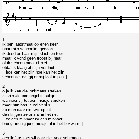
1
ik ben laatstmaal op enen keer
naar mijn schoonlief gegaan
ik deed bij haar mijn klachten teer
maar ik vond geen troost bij haar
of ik schoon praat of niet
ofdat ik klaag al mijn verdriet
|: hoe kan het zijn hoe kan het zijn
schoonlief dat gij er mij laat in pijn :|
2
o ja ik ken die jonkmans streken
zij zijn als een engel in schijn
wanneer zij tot een meisje spreken
maar hun hart is vol venijn
zo men daar niet wel op let
dan krijgen ze ons al in het net
|: zo een minnaar zo een minnaar
brengt menig jong meisje al in het bezwaar :|
3
ach liefste zoet wil daar niet voor schromen