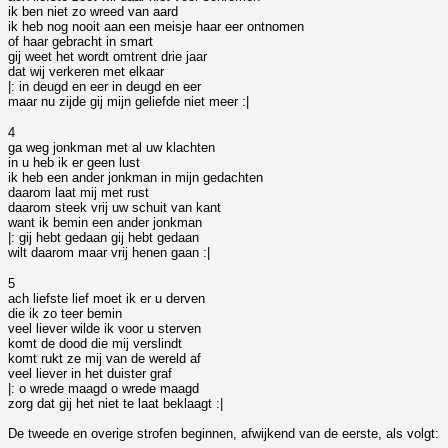
ik ben niet zo wreed van aard
ik heb nog nooit aan een meisje haar eer ontnomen
of haar gebracht in smart
gij weet het wordt omtrent drie jaar
dat wij verkeren met elkaar
|: in deugd en eer in deugd en eer
maar nu zijde gij mijn geliefde niet meer :|
4
ga weg jonkman met al uw klachten
in u heb ik er geen lust
ik heb een ander jonkman in mijn gedachten
daarom laat mij met rust
daarom steek vrij uw schuit van kant
want ik bemin een ander jonkman
|: gij hebt gedaan gij hebt gedaan
wilt daarom maar vrij henen gaan :|
5
ach liefste lief moet ik er u derven
die ik zo teer bemin
veel liever wilde ik voor u sterven
komt de dood die mij verslindt
komt rukt ze mij van de wereld af
veel liever in het duister graf
|: o wrede maagd o wrede maagd
zorg dat gij het niet te laat beklaagt :|
De tweede en overige strofen beginnen, afwijkend van de eerste, als volgt: