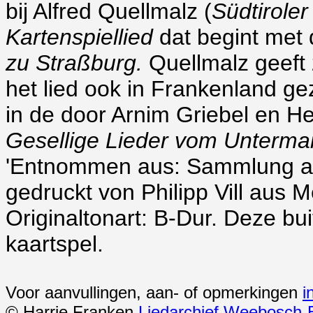
bij Alfred Quellmalz (
Südtiroler
Kartenspiellied
dat begint met 
zu Straßburg.
Quellmalz geeft 
het lied ook in Frankenland g
in de door Arnim Griebel en He
Gesellige Lieder vom Unterma
'Entnommen aus: Sammlung alte
gedruckt von Philipp Vill aus 
Originaltonart: B-Dur. Deze bu
kaartspel.
Voor aanvullingen, aan- of opmerkingen
i
© Harrie Franken
Liedarchief Weebosch-B