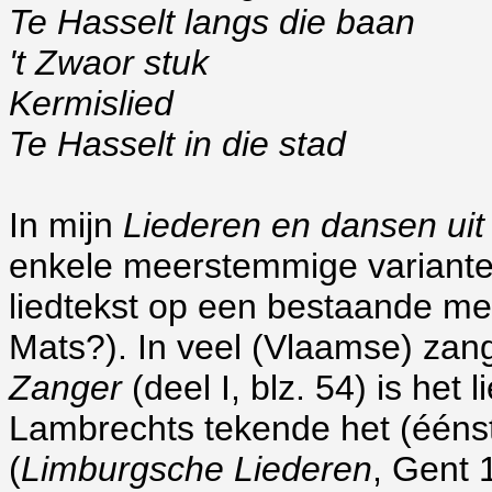
Te Hasselt langs die baan
't Zwaor stuk
Kermislied
Te Hasselt in die stad
In mijn
Liederen en dansen ui
enkele meerstemmige variante
liedtekst op een bestaande mel
Mats?). In veel (Vlaamse) za
Zanger
(deel I, blz. 54) is he
Lambrechts tekende het (ééns
(
Limburgsche Liederen
, Gent 