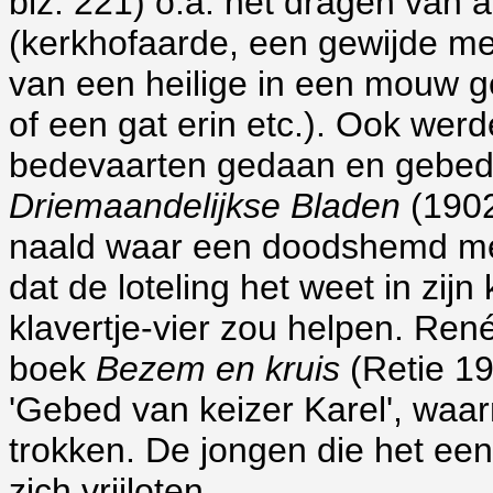
blz. 221) o.a. het dragen van 
(kerkhofaarde, een gewijde me
van een heilige in een mouw g
of een gat erin etc.). Ook we
bedevaarten gedaan en gebed
Driemaandelijkse Bladen
(1902
naald waar een doodshemd me
dat de loteling het weet in zij
klavertje-vier zou helpen. Ren
boek
Bezem en kruis
(Retie 19
'Gebed van keizer Karel', waa
trokken. De jongen die het een
zich vrijloten.